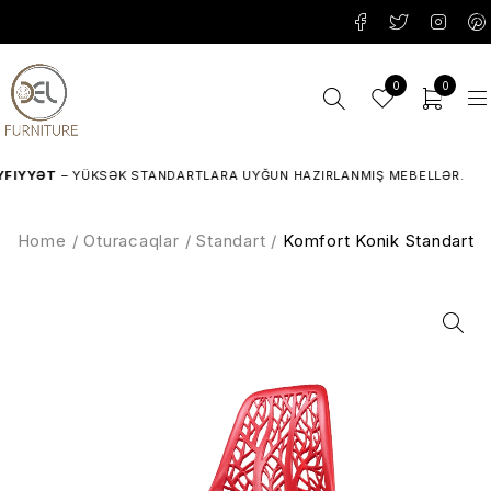
0
0
IYYƏT
– YÜKSƏK STANDARTLARA UYĞUN HAZIRLANMIŞ MEBELLƏR.
Home
/
Oturacaqlar
/
Standart
/
Komfort Konik Standart