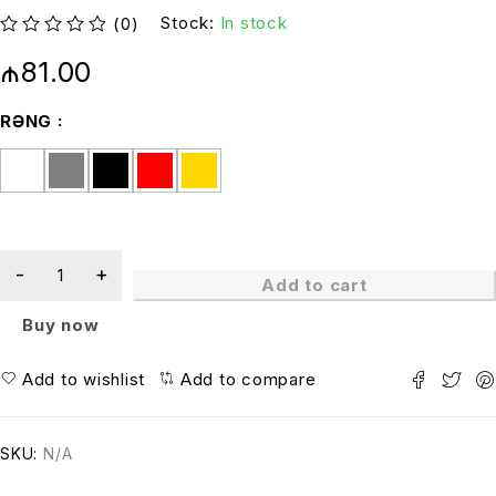
Stock:
In stock
(0)
out of 5
₼
81.00
RƏNG
Add to cart
Buy now
Add to wishlist
Add to compare
SKU:
N/A