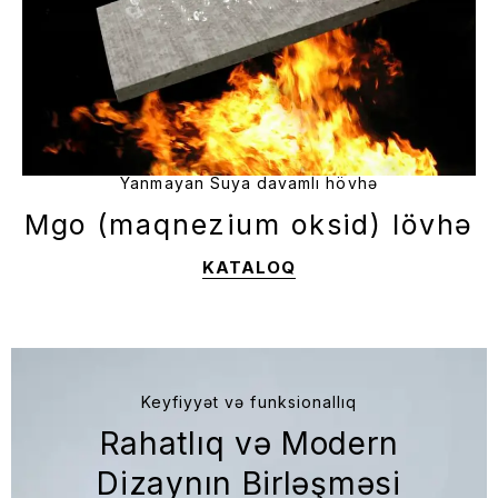
Yanmayan Suya davamlı hövhə
Mgo (maqnezium oksid) lövhə
KATALOQ
Keyfiyyət və funksionallıq
Rahatlıq və Modern
Dizaynın Birləşməsi