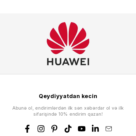
Qeydiyyatdan kecin
Abunə ol, endirimlərdən ilk sən xəbərdar ol və ilk
sifarişində 10% endirim qazan!