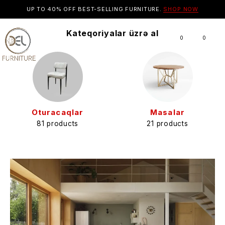
UP TO 40% OFF BEST-SELLING FURNITURE.
SHOP NOW
Kateqoriyalar üzrə al
0
0
Oturacaqlar
Masalar
81 products
21 products