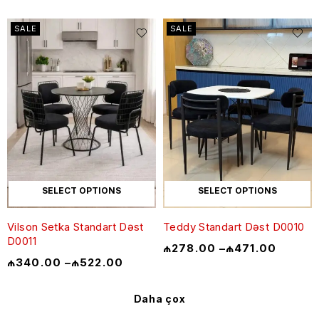
SALE
SALE
SELECT OPTIONS
SELECT OPTIONS
Vilson Setka Standart Dəst
Teddy Standart Dəst D0010
D0011
₼
278.00
–
₼
471.00
₼
340.00
–
₼
522.00
Daha çox