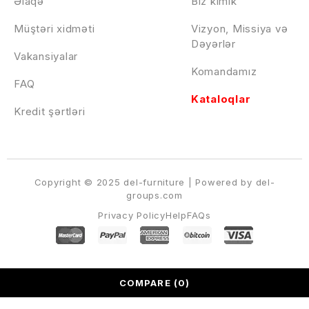
Əlaqə
Biz kimik
Müştəri xidməti
Vizyon, Missiya və
Dəyərlər
Vakansiyalar
Komandamız
FAQ
Kataloqlar
Kredit şərtləri
Copyright © 2025 del-furniture | Powered by del-
groups.com
Privacy Policy
Help
FAQs
COMPARE
(0)