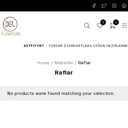
0
0
KEYFIYYƏT
– YÜKSƏK STANDARTLARA UYĞUN HAZIRLANMIŞ
Home
/
Mebellər
/
Rəflər
Rəflər
No products were found matching your selection.