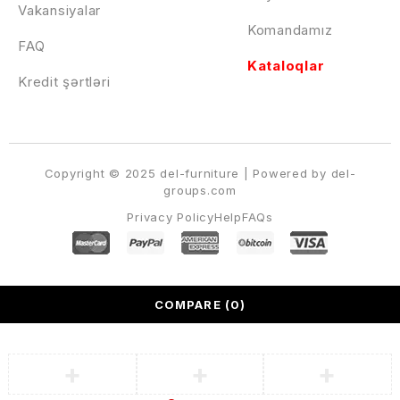
Vakansiyalar
Komandamız
FAQ
Kataloqlar
Kredit şərtləri
Copyright © 2025 del-furniture | Powered by del-
groups.com
Privacy Policy
Help
FAQs
COMPARE
(0)