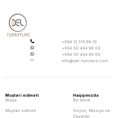
+994 12 510 86 10
+994 50 444 86 03
+994 50 444 86 00
info@del-furniture.com
Muştəri xidməti
Haqqımızda
Əlaqə
Biz kimik
Müştəri xidməti
Vizyon, Missiya və
Dəyərlər