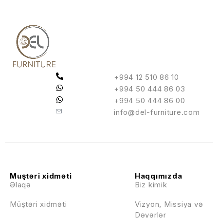
+994 12 510 86 10
+994 50 444 86 03
+994 50 444 86 00
info@del-furniture.com
Muştəri xidməti
Haqqımızda
Əlaqə
Biz kimik
Müştəri xidməti
Vizyon, Missiya və
Dəyərlər