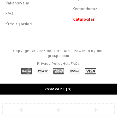
Vakansiyalar
Komandamız
FAQ
Kataloqlar
Kredit şərtləri
Copyright © 2025 del-furniture | Powered by del-
groups.com
Privacy Policy
Help
FAQs
COMPARE
(0)