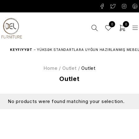
0
0
KEYFIYYƏT
– YÜKSƏK STANDARTLARA UYĞUN HAZIRLANMIŞ MEBELL
Home
/
Outlet
/
Outlet
Outlet
No products were found matching your selection.