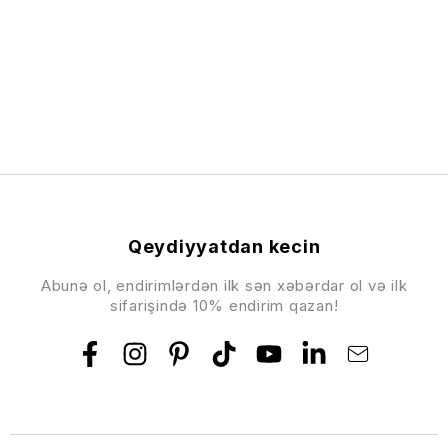
Qeydiyyatdan kecin
Abunə ol, endirimlərdən ilk sən xəbərdar ol və ilk
sifarişində 10% endirim qazan!