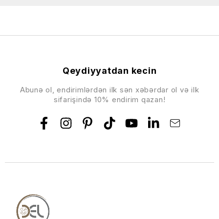
Qeydiyyatdan kecin
Abunə ol, endirimlərdən ilk sən xəbərdar ol və ilk
sifarişində 10% endirim qazan!