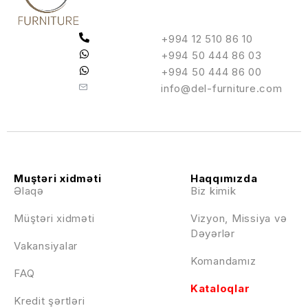
+994 12 510 86 10
+994 50 444 86 03
+994 50 444 86 00
info@del-furniture.com
Muştəri xidməti
Haqqımızda
Əlaqə
Biz kimik
Müştəri xidməti
Vizyon, Missiya və
Dəyərlər
Vakansiyalar
Komandamız
FAQ
Kataloqlar
Kredit şərtləri