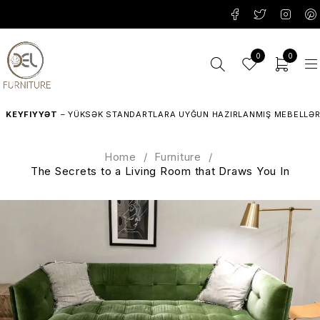
0
0
YYƏT
– YÜKSƏK STANDARTLARA UYĞUN HAZIRLANMIŞ MEBELLƏR.
Home
/
Furniture
/
The Secrets to a Living Room that Draws You In