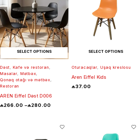
SELECT OPTIONS
SELECT OPTIONS
Dəst
,
Kafe və restoran
,
Oturacaqlar
,
Uşaq kreslosu
Masalar
,
Mətbəx
,
Aren Eiffel Kids
Qonaq otağı və mətbəx
,
₼
37.00
Restoran
AREN Eiffel Dəst D006
₼
266.00
–
₼
280.00