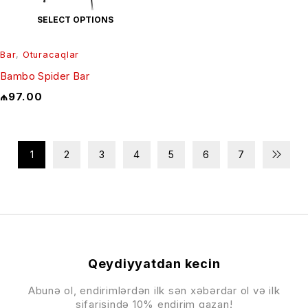
SELECT OPTIONS
Bar
,
Oturacaqlar
Bambo Spider Bar
₼
97.00
1
2
3
4
5
6
7
Qeydiyyatdan kecin
Abunə ol, endirimlərdən ilk sən xəbərdar ol və ilk
sifarişində 10% endirim qazan!