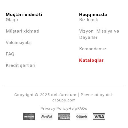
Muştəri xidməti
Haqqımızda
Əlaqə
Biz kimik
Müştəri xidməti
Vizyon, Missiya və
Dəyərlər
Vakansiyalar
Komandamız
FAQ
Kataloqlar
Kredit şərtləri
Copyright © 2025 del-furniture | Powered by del-
groups.com
Privacy Policy
Help
FAQs