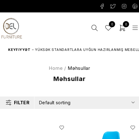
0
0
EYFIYYƏT
– YÜKSƏK STANDARTLARA UYĞUN HAZIRLANMIŞ MEBELLƏR.
Home
/
Məhsullar
Məhsullar
FILTER
Default sorting