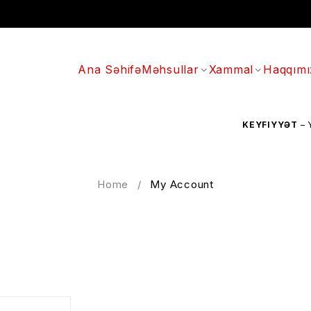
Ana Səhifə
Məhsullar
Xammal
Haqqımı
KEYFIYYƏT
– YÜK
Home
/
My Account