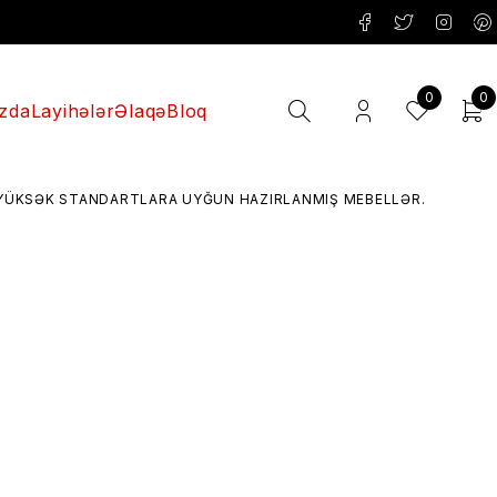
0
0
zda
Layihələr
Əlaqə
Bloq
SƏK STANDARTLARA UYĞUN HAZIRLANMIŞ MEBELLƏR.