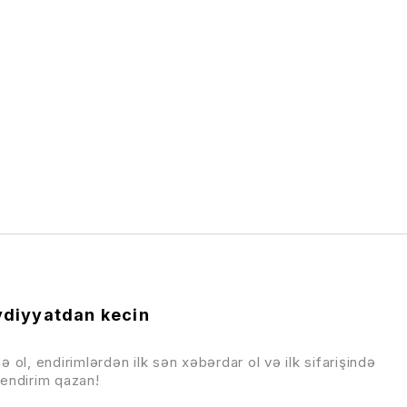
diyyatdan kecin
ə ol, endirimlərdən ilk sən xəbərdar ol və ilk sifarişində
endirim qazan!