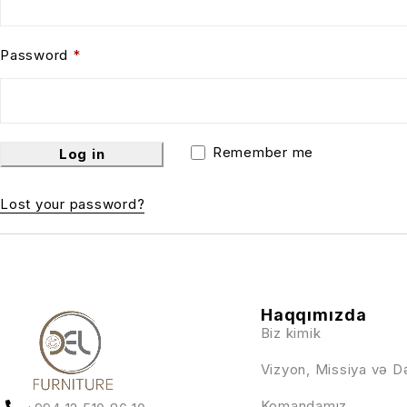
Password
*
Remember me
Log in
Lost your password?
Haqqımızda
Biz kimik
Vizyon, Missiya və D
Komandamız