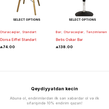
SELECT OPTIONS
SELECT OPTIONS
Oturacaqlar
,
Standart
Bar
,
Oturacaqlar
,
Tənzimlənən
Dorsa Eiffel Standart
Betis Oskar Bar
₼
74.00
₼
138.00
Qeydiyyatdan kecin
Abunə ol, endirimlərdən ilk sən xəbərdar ol və ilk
sifarişində 10% endirim qazan!