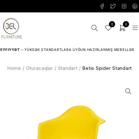
0
0
FIYYƏT
– YÜKSƏK STANDARTLARA UYĞUN HAZIRLANMIŞ MEBELLƏR.
Home
/
Oturacaqlar
/
Standart
/
Betis Spider Standart