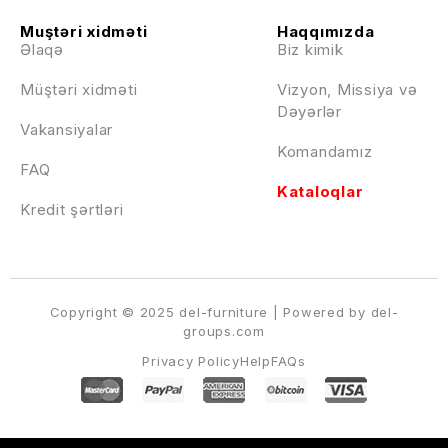
Muştəri xidməti
Haqqımızda
Əlaqə
Biz kimik
Müştəri xidməti
Vizyon, Missiya və
Dəyərlər
Vakansiyalar
Komandamız
FAQ
Kataloqlar
Kredit şərtləri
Copyright © 2025 del-furniture | Powered by del-
groups.com
Privacy Policy
Help
FAQs