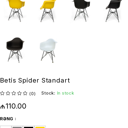
Betis Spider Standart
Stock:
In stock
(0)
out of 5
₼
110.00
RƏNG