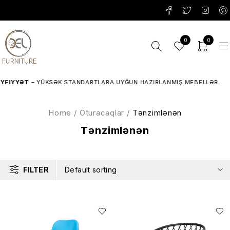
0
0
YYƏT
– YÜKSƏK STANDARTLARA UYĞUN HAZIRLANMIŞ MEBELLƏR.
Home
/
Oturacaqlar
/
Tənzimlənən
Tənzimlənən
FILTER
Default sorting