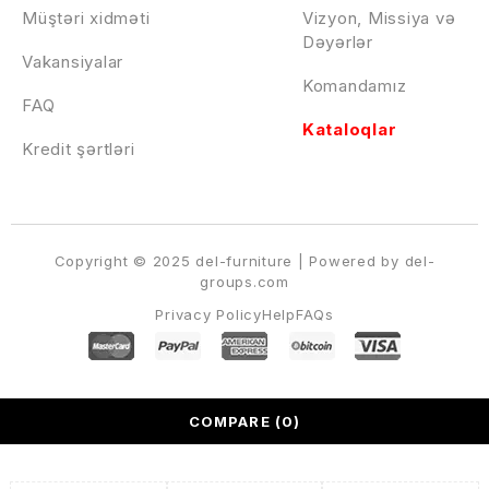
Müştəri xidməti
Vizyon, Missiya və
Dəyərlər
Vakansiyalar
Komandamız
FAQ
Kataloqlar
Kredit şərtləri
Copyright © 2025 del-furniture | Powered by del-
groups.com
Privacy Policy
Help
FAQs
COMPARE
(0)