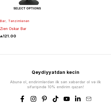
SELECT OPTIONS
Bar
,
Tənzimlənən
Zien Oskar Bar
₼
121.00
Qeydiyyatdan kecin
Abunə ol, endirimlərdən ilk sən xəbərdar ol və ilk
sifarişində 10% endirim qazan!