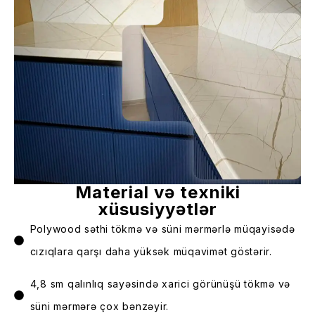
Material və texniki
xüsusiyyətlər
Polywood səthi tökmə və süni mərmərlə müqayisədə
cızıqlara qarşı daha yüksək müqavimət göstərir.
4,8 sm qalınlıq sayəsində xarici görünüşü tökmə və
süni mərmərə çox bənzəyir.