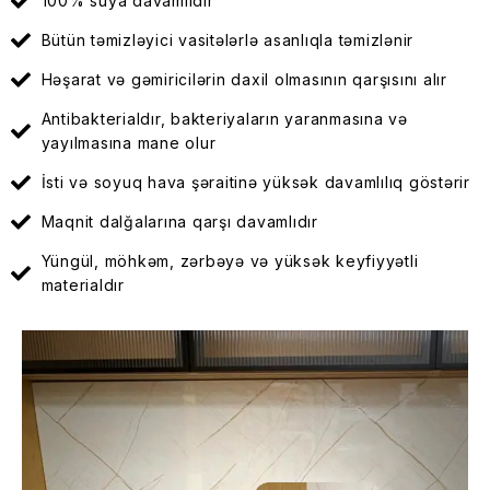
100% suya davamlıdır
Bütün təmizləyici vasitələrlə asanlıqla təmizlənir
Həşarat və gəmiricilərin daxil olmasının qarşısını alır
Antibakterialdır, bakteriyaların yaranmasına və
yayılmasına mane olur
İsti və soyuq hava şəraitinə yüksək davamlılıq göstərir
Maqnit dalğalarına qarşı davamlıdır
Yüngül, möhkəm, zərbəyə və yüksək keyfiyyətli
materialdır