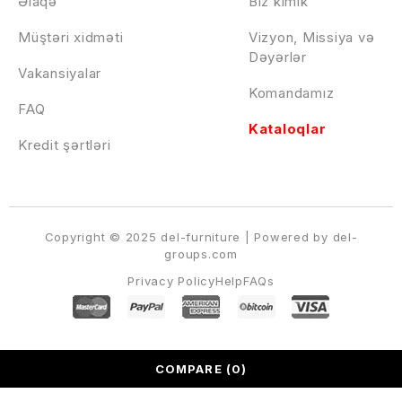
Əlaqə
Biz kimik
Müştəri xidməti
Vizyon, Missiya və
Dəyərlər
Vakansiyalar
Komandamız
FAQ
Kataloqlar
Kredit şərtləri
Copyright © 2025 del-furniture | Powered by del-
groups.com
Privacy Policy
Help
FAQs
COMPARE
(0)