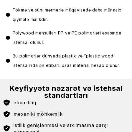
Tökmə və süni mərmərlə müqayisədə daha münasib
qiymətə malikdir.
Polywood məhsulları PP və PE polimerləri əsasında
istehsal olunur.
Bu polimerlər dünyada plastik və “plastic wood”
istehsalında ən etibarlı əsas material hesab olunur
Keyfiyyətə nəzarət və istehsal
standartları
etibarlılıq
mexaniki möhkəmlik
istilik genişlənməsi və sıxılmasına qarşı
müqavimət