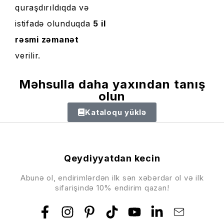
quraşdırıldıqda və
istifadə olunduqda
5 il
rəsmi zəmanət
verilir.
Məhsulla daha yaxından tanış
olun
Kataloqu yüklə
Qeydiyyatdan kecin
Abunə ol, endirimlərdən ilk sən xəbərdar ol və ilk
sifarişində 10% endirim qazan!