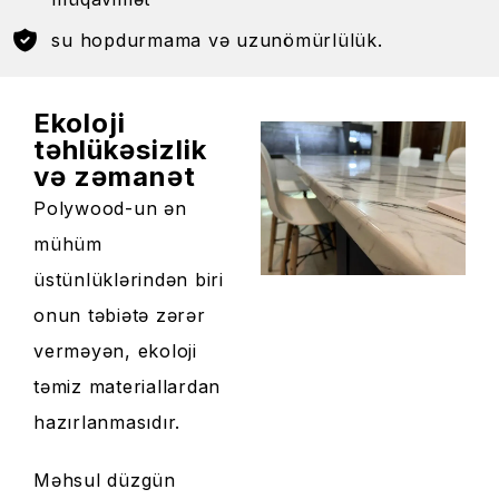
su hopdurmama və uzunömürlülük.
Ekoloji
təhlükəsizlik
və zəmanət
Polywood-un ən
mühüm
üstünlüklərindən biri
onun təbiətə zərər
verməyən, ekoloji
təmiz materiallardan
hazırlanmasıdır.
Məhsul düzgün