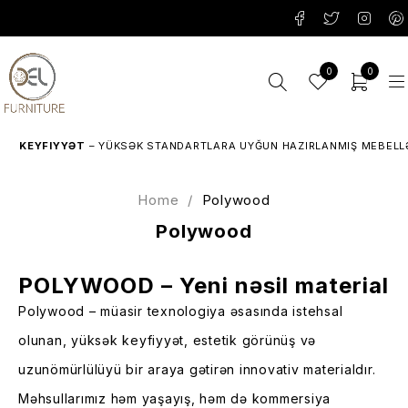
0
0
EYFIYYƏT
– YÜKSƏK STANDARTLARA UYĞUN HAZIRLANMIŞ MEBELLƏR.
Home
/
Polywood
Polywood
POLYWOOD – Yeni nəsil material
Polywood – müasir texnologiya əsasında istehsal
olunan, yüksək keyfiyyət, estetik görünüş və
uzunömürlülüyü bir araya gətirən innovativ materialdır.
Məhsullarımız həm yaşayış, həm də kommersiya