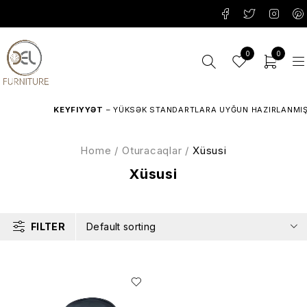
0
0
KEYFIYYƏT
– YÜKSƏK STANDARTLARA UYĞUN HAZIRLANMIŞ 
Home
/
Oturacaqlar
/
Xüsusi
Xüsusi
FILTER
Default sorting