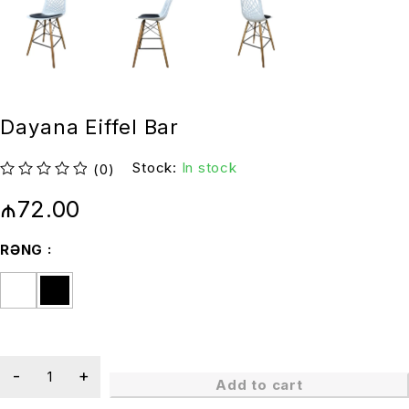
Dayana Eiffel Bar
Stock:
In stock
(0)
out of 5
₼
72.00
RƏNG
Add to cart