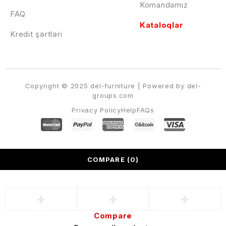
Komandamız
FAQ
Kataloqlar
Kredit şərtləri
Copyright © 2025 del-furniture | Powered by del-
groups.com
Privacy Policy
Help
FAQs
COMPARE
(0)
Compare