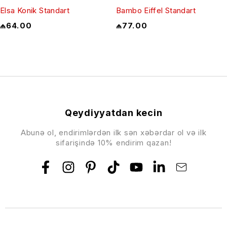
Elsa Konik Standart
Bambo Eiffel Standart
₼
64.00
₼
77.00
Qeydiyyatdan kecin
Abunə ol, endirimlərdən ilk sən xəbərdar ol və ilk
sifarişində 10% endirim qazan!