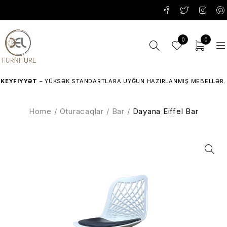
0
0
YFIYYƏT
– YÜKSƏK STANDARTLARA UYĞUN HAZIRLANMIŞ MEBELLƏR.
Home
/
Oturacaqlar
/
Bar
/
Dayana Eiffel Bar