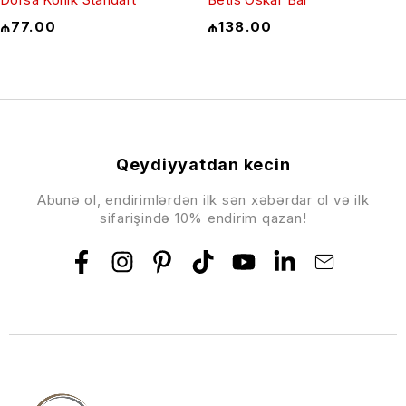
₼
77.00
₼
138.00
Qeydiyyatdan kecin
Abunə ol, endirimlərdən ilk sən xəbərdar ol və ilk
sifarişində 10% endirim qazan!