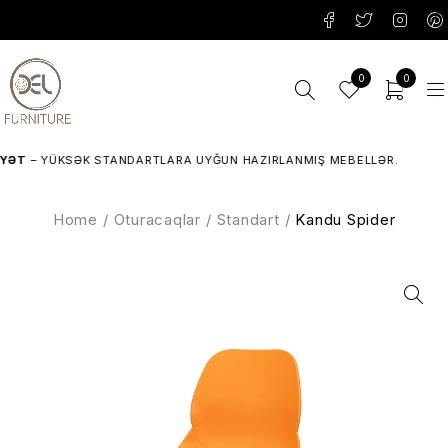
0
0
T
– YÜKSƏK STANDARTLARA UYĞUN HAZIRLANMIŞ MEBELLƏR.
Home
/
Oturacaqlar
/
Standart
/
Kandu Spider