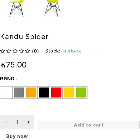
Kandu Spider
Stock:
In stock
(0)
out of 5
₼
75.00
RƏNG
Add to cart
Buy now