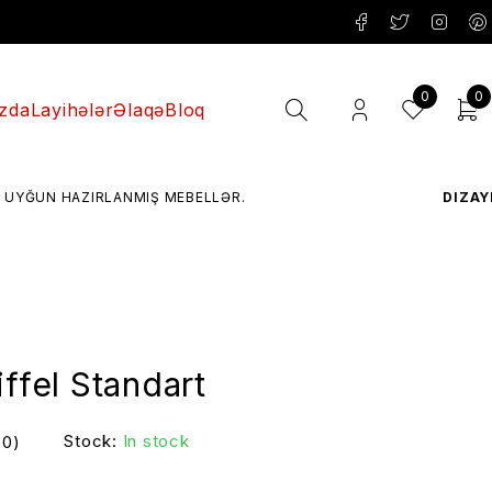
0
0
zda
Layihələr
Əlaqə
Bloq
HAZIRLANMIŞ MEBELLƏR.
DIZAYN
– MÜAS
iffel Standart
Stock:
In stock
(0)