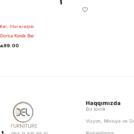
Bar
,
Oturacaqlar
Dorsa Konik Bar
₼
99.00
Haqqımızda
Biz kimik
Vizyon, Missiya və D
Komandamız
+994 12 510 86 10