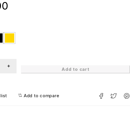
00
Add to cart
list
Add to compare