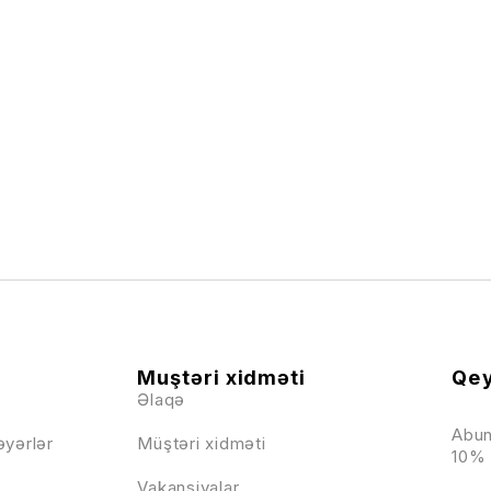
Muştəri xidməti
Qey
Əlaqə
Abun
əyərlər
Müştəri xidməti
10% 
Vakansiyalar