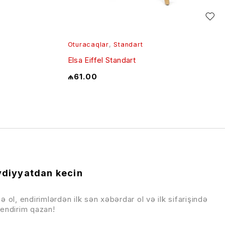
Oturacaqlar
,
Standart
Elsa Eiffel Standart
₼
61.00
diyyatdan kecin
ə ol, endirimlərdən ilk sən xəbərdar ol və ilk sifarişində
endirim qazan!