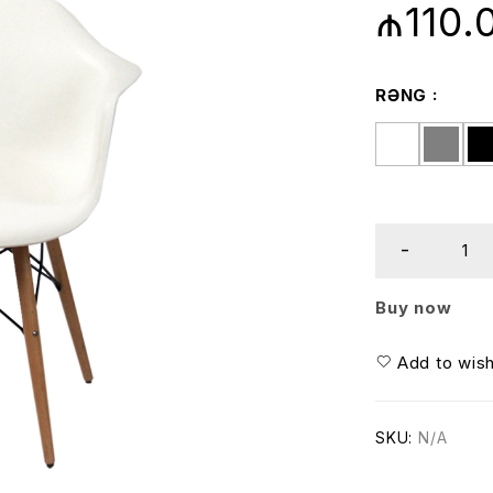
₼
110.
RƏNG
Buy now
Add to wish
SKU:
N/A