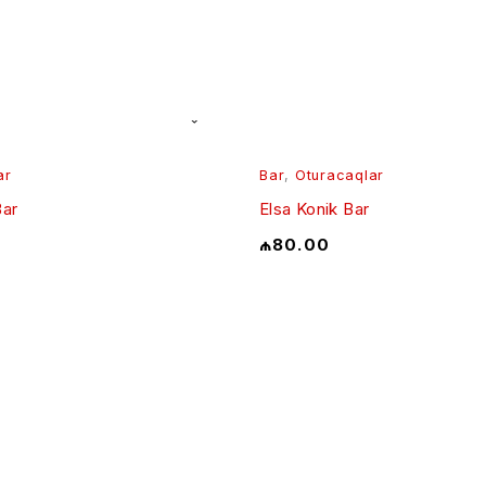
ar
Bar
,
Oturacaqlar
Bar
Elsa Konik Bar
₼
80.00