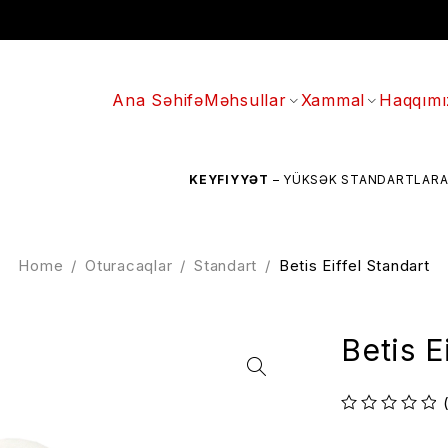
Ana Səhifə
Məhsullar
Xammal
Haqqımı
KEYFIYYƏT
– YÜKSƏK STANDARTLARA UYĞUN 
Home
/
Oturacaqlar
/
Standart
/
Betis Eiffel Standart
Betis E
out of 5