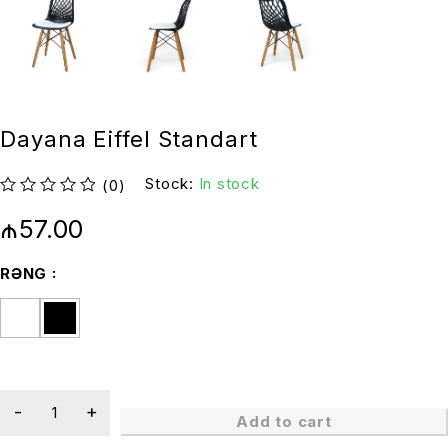
Dayana Eiffel Standart
Stock:
In stock
(0)
out of 5
₼
57.00
RƏNG
Add to cart