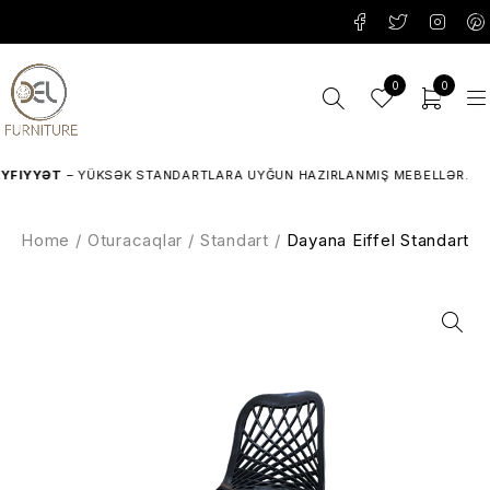
0
0
IYYƏT
– YÜKSƏK STANDARTLARA UYĞUN HAZIRLANMIŞ MEBELLƏR.
Home
/
Oturacaqlar
/
Standart
/
Dayana Eiffel Standart