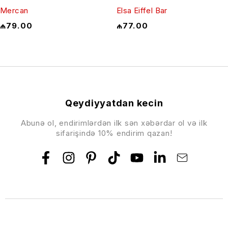
Mercan
Elsa Eiffel Bar
₼
79.00
₼
77.00
Qeydiyyatdan kecin
Abunə ol, endirimlərdən ilk sən xəbərdar ol və ilk
sifarişində 10% endirim qazan!