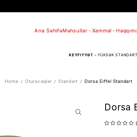
Ana Səhifə
Məhsullar
Xammal
Haqqımı
KEYFIYYƏT
– YÜKSƏK STANDARTLARA UYĞ
Home
/
Oturacaqlar
/
Standart
/
Dorsa Eiffel Standart
Dorsa E
out of 5