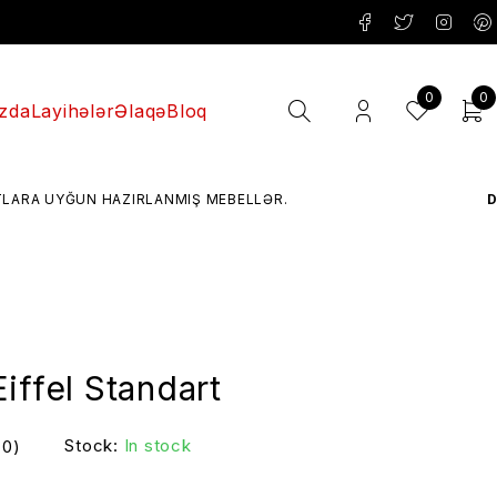
0
0
zda
Layihələr
Əlaqə
Bloq
UN HAZIRLANMIŞ MEBELLƏR.
DIZAYN
– 
iffel Standart
Stock:
In stock
(0)