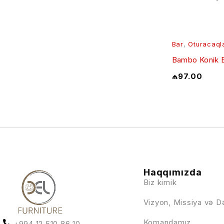
Bar
,
Oturacaql
Bambo Konik 
₼
97.00
Haqqımızda
Biz kimik
Vizyon, Missiya və D
Komandamız
+994 12 510 86 10