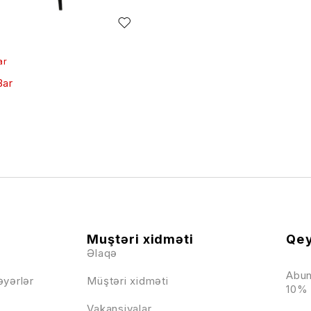
ar
Bar
Muştəri xidməti
Qey
Əlaqə
Abun
əyərlər
Müştəri xidməti
10% 
Vakansiyalar