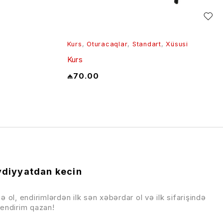
Kurs
,
Oturacaqlar
,
Standart
,
Xüsusi
Kurs
₼
70.00
diyyatdan kecin
ə ol, endirimlərdən ilk sən xəbərdar ol və ilk sifarişində
endirim qazan!