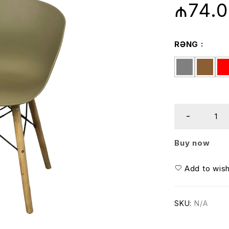
₼
74.
RƏNG
Buy now
Add to wish
SKU:
N/A