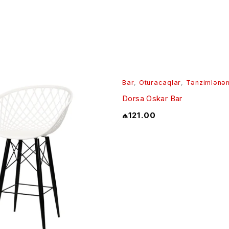
Bar
,
Oturacaqlar
,
Tənzimlənə
Dorsa Oskar Bar
₼
121.00