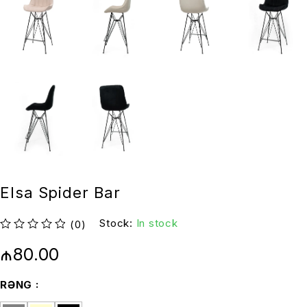
Elsa Spider Bar
Stock:
In stock
(0)
out of 5
₼
80.00
RƏNG