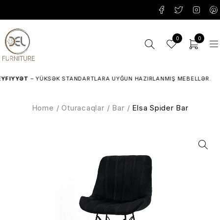
0
0
IYYƏT
– YÜKSƏK STANDARTLARA UYĞUN HAZIRLANMIŞ MEBELLƏR.
Home
/
Oturacaqlar
/
Bar
/
Elsa Spider Bar