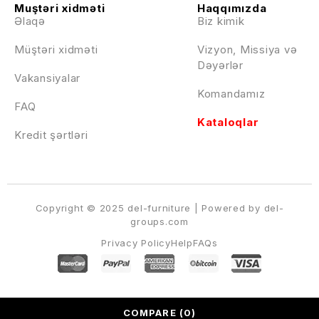
Muştəri xidməti
Haqqımızda
Əlaqə
Biz kimik
Müştəri xidməti
Vizyon, Missiya və
Dəyərlər
Vakansiyalar
Komandamız
FAQ
Kataloqlar
Kredit şərtləri
Copyright © 2025 del-furniture | Powered by del-
groups.com
Privacy Policy
Help
FAQs
COMPARE
(0)