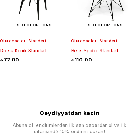
SELECT OPTIONS
SELECT OPTIONS
Oturacaqlar
,
Standart
Oturacaqlar
,
Standart
Dorsa Konik Standart
Betis Spider Standart
₼
77.00
₼
110.00
Qeydiyyatdan kecin
Abunə ol, endirimlərdən ilk sən xəbərdar ol və ilk
sifarişində 10% endirim qazan!