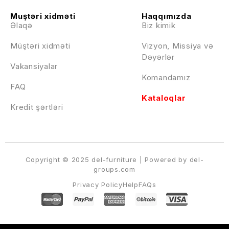
Muştəri xidməti
Haqqımızda
Əlaqə
Biz kimik
Müştəri xidməti
Vizyon, Missiya və
Dəyərlər
Vakansiyalar
Komandamız
FAQ
Kataloqlar
Kredit şərtləri
Copyright © 2025 del-furniture | Powered by del-
groups.com
Privacy Policy
Help
FAQs