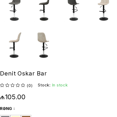
Denit Oskar Bar
Stock:
In stock
(0)
out of 5
₼
105.00
RƏNG