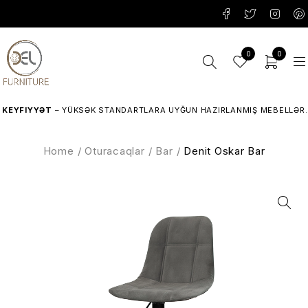
0
0
YFIYYƏT
– YÜKSƏK STANDARTLARA UYĞUN HAZIRLANMIŞ MEBELLƏR.
Home
/
Oturacaqlar
/
Bar
/
Denit Oskar Bar