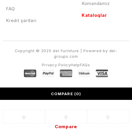
Komandamız
FAQ
Kataloqlar
Kredit şərtləri
Copyright © 2025 del-furniture | Powered by del-
groups.com
Privacy Policy
Help
FAQs
COMPARE
(0)
Compare