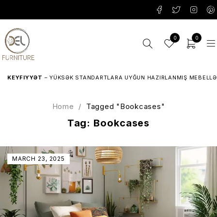
0
0
YFIYYƏT
– YÜKSƏK STANDARTLARA UYĞUN HAZIRLANMIŞ MEBELLƏR.
Home
/
Tagged "Bookcases"
Tag: Bookcases
MARCH 23, 2025