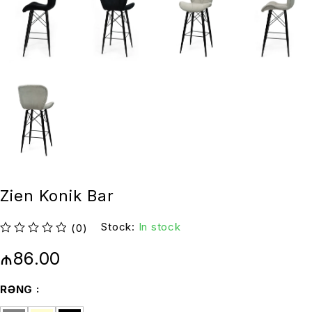
Zien Konik Bar
Stock:
In stock
(0)
out of 5
₼
86.00
RƏNG