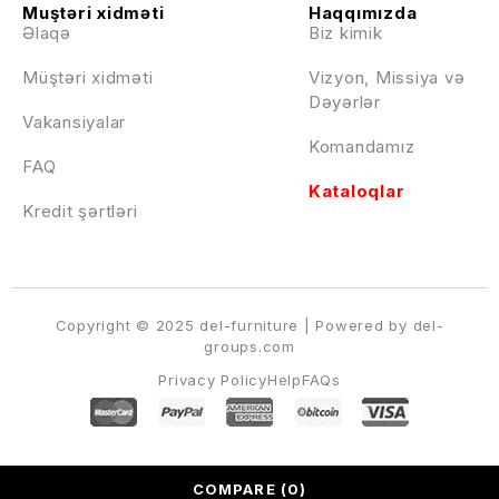
Muştəri xidməti
Haqqımızda
Əlaqə
Biz kimik
Müştəri xidməti
Vizyon, Missiya və
Dəyərlər
Vakansiyalar
Komandamız
FAQ
Kataloqlar
Kredit şərtləri
Copyright © 2025 del-furniture | Powered by del-
groups.com
Privacy Policy
Help
FAQs
COMPARE
(0)