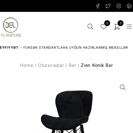
0
0
FIYYƏT
– YÜKSƏK STANDARTLARA UYĞUN HAZIRLANMIŞ MEBELLƏR.
Home
/
Oturacaqlar
/
Bar
/
Zien Konik Bar