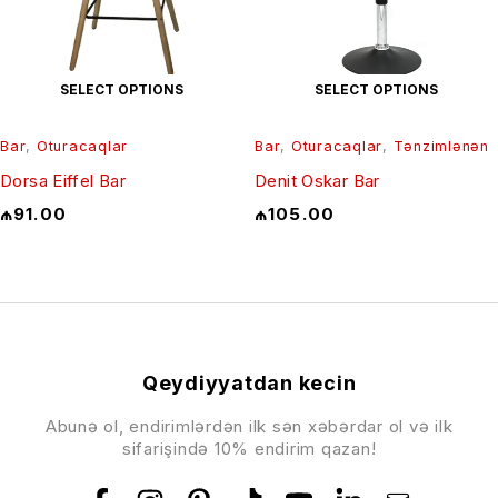
SELECT OPTIONS
SELECT OPTIONS
Bar
,
Oturacaqlar
Bar
,
Oturacaqlar
,
Tənzimlənən
Dorsa Eiffel Bar
Denit Oskar Bar
₼
91.00
₼
105.00
Qeydiyyatdan kecin
Abunə ol, endirimlərdən ilk sən xəbərdar ol və ilk
sifarişində 10% endirim qazan!