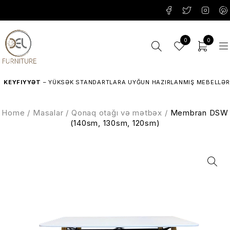
0
0
EYFIYYƏT
– YÜKSƏK STANDARTLARA UYĞUN HAZIRLANMIŞ MEBELLƏR.
Home
/
Masalar
/
Qonaq otağı və mətbəx
/
Membran DSW
(140sm, 130sm, 120sm)