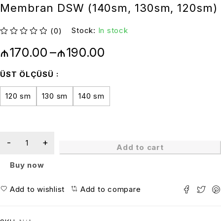
Membran DSW (140sm, 130sm, 120sm)
Stock:
In stock
(0)
out of 5
₼
170.00
–
₼
190.00
ÜST ÖLÇÜSÜ
120 sm
130 sm
140 sm
Add to cart
Buy now
Add to wishlist
Add to compare