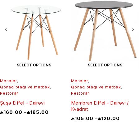
SELECT OPTIONS
SELECT OPTIONS
Masalar
,
Masalar
,
Qonaq otağı və mətbəx
,
Qonaq otağı və mətbəx
,
Restoran
Restoran
Şüşə Eiffel - Dairəvi
Membran Eiffel - Dairəvi /
Kvadrat
₼
160.00
–
₼
185.00
₼
105.00
–
₼
120.00