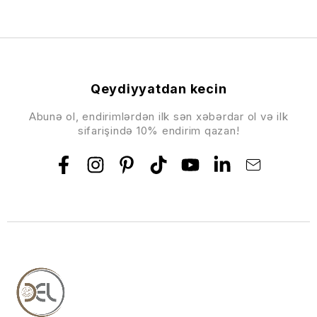
Qeydiyyatdan kecin
Abunə ol, endirimlərdən ilk sən xəbərdar ol və ilk
sifarişində 10% endirim qazan!