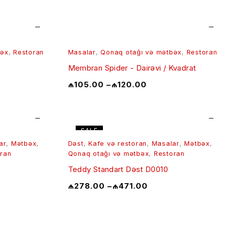
bəx
,
Restoran
Masalar
,
Qonaq otağı və mətbəx
,
Restoran
Membran Spider - Dairəvi / Kvadrat
₼
105.00
–
₼
120.00
SALE
ar
,
Mətbəx
,
Dəst
,
Kafe və restoran
,
Masalar
,
Mətbəx
,
ran
Qonaq otağı və mətbəx
,
Restoran
Teddy Standart Dəst D0010
₼
278.00
–
₼
471.00