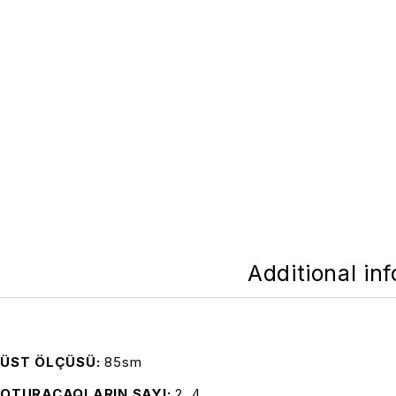
Additional in
ÜST ÖLÇÜSÜ
85sm
OTURACAQLARIN SAYI
2, 4