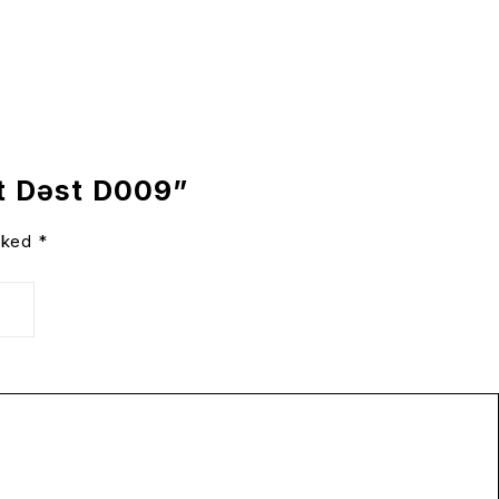
rt Dəst D009”
arked
*