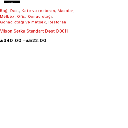
SALE
Bağ
,
Dəst
,
Kafe və restoran
,
Masalar
,
Mətbəx
,
Ofis
,
Qonaq otağı
,
Qonaq otağı və mətbəx
,
Restoran
Vilson Setka Standart Dəst D0011
₼
340.00
–
₼
522.00
Haqqımızda
Biz kimik
+994 12 510 86 10
+994 50 444 86 03
Vizyon, Missiya və D