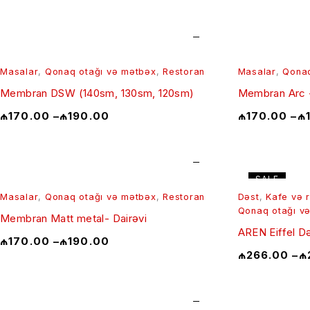
Masalar
,
Qonaq otağı və mətbəx
,
Restoran
Masalar
,
Qonaq
Membran DSW (140sm, 130sm, 120sm)
Membran Arc -
₼
170.00
–
₼
190.00
₼
170.00
–
₼
SALE
Masalar
,
Qonaq otağı və mətbəx
,
Restoran
Dəst
,
Kafe və 
Qonaq otağı v
Membran Matt metal- Dairəvi
AREN Eiffel D
₼
170.00
–
₼
190.00
₼
266.00
–
₼