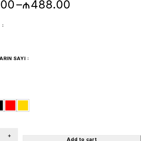
.00
–
₼
488.00
Ü
RIN SAYI
Add to cart