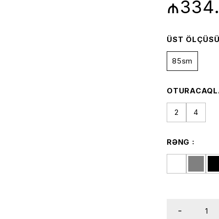
₼
334
ÜST ÖLÇÜS
85sm
OTURACAQLA
2
4
RƏNG