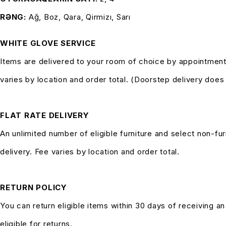
RƏNG
Ağ, Boz, Qara, Qirmizı, Sarı
WHITE GLOVE SERVICE
Items are delivered to your room of choice by appointment
varies by location and order total. (Doorstep delivery doe
FLAT RATE DELIVERY
An unlimited number of eligible furniture and select non-fur
delivery. Fee varies by location and order total.
RETURN POLICY
You can return eligible items within 30 days of receiving a
eligible for returns.