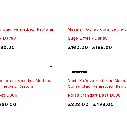
 otağı və mətbəx
,
Restoran
Masalar
,
Qonaq otağı və mət
 Dairəvi
Şüşə Eiffel - Dairəvi
190.00
₼
160.00
–
₼
185.00
SALE
restoran
,
Masalar
,
Mətbəx
,
Dəst
,
Kafe və restoran
,
Masal
ə mətbəx
,
Restoran
Qonaq otağı və mətbəx
,
Resto
əst D006
Polsa Standart Dəst D008
280.00
₼
328.00
–
₼
496.00