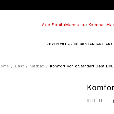
Ana Səhifə
Məhsullar
Xammal
Haq
KEYFIYYƏT
– YÜKSƏK STANDARTLARA UYĞUN HAZIRLA
Home
/
Dəst
/
Mətbəx
/
Komfort Konik Standart Dəst D0
Komfor
out of 5