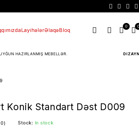
0
qımızda
Layihələr
Əlaqə
Bloq
NMIŞ MEBELLƏR.
DIZAYN
– MÜASIR VƏ F
09
t Konik Standart Dəst D009
Stock:
In stock
(0)