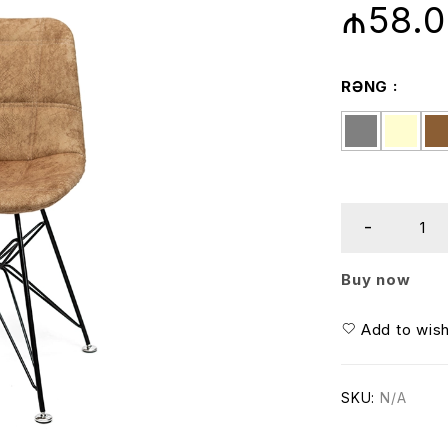
₼
58.
RƏNG
Buy now
Add to wish
SKU:
N/A