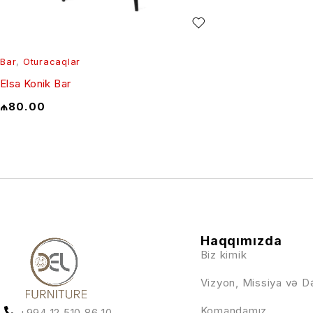
Bar
,
Oturacaqlar
Elsa Konik Bar
₼
80.00
Haqqımızda
Biz kimik
Vizyon, Missiya və D
Komandamız
+994 12 510 86 10