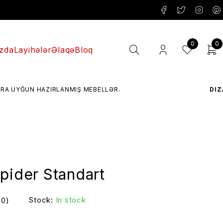
0
0
zda
Layihələr
Əlaqə
Bloq
 HAZIRLANMIŞ MEBELLƏR.
DIZAYN
– MÜ
pider Standart
Stock:
In stock
(0)