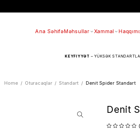
Ana Səhifə
Məhsullar
Xammal
Haqqımı
KEYFIYYƏT
– YÜKSƏK STANDARTLARA UYĞUN
Home
/
Oturacaqlar
/
Standart
/
Denit Spider Standart
Denit S
out of 5