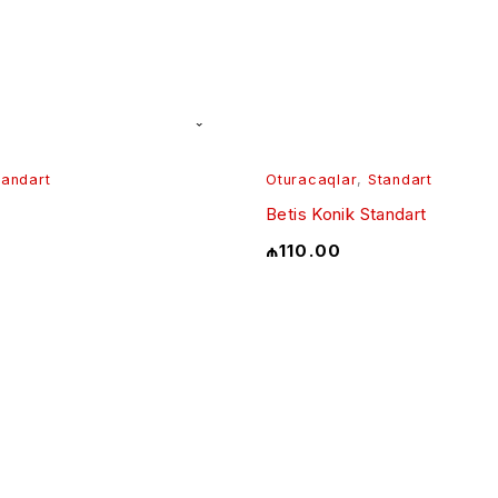
tandart
Oturacaqlar
,
Standart
Betis Konik Standart
₼
110.00