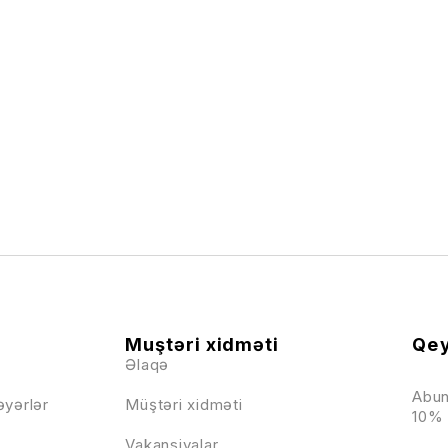
Muştəri xidməti
Qey
Əlaqə
Abun
əyərlər
Müştəri xidməti
10% 
Vakansiyalar