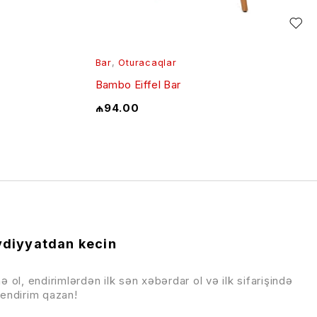
Bar
,
Oturacaqlar
Bambo Eiffel Bar
₼
94.00
diyyatdan kecin
ə ol, endirimlərdən ilk sən xəbərdar ol və ilk sifarişində
endirim qazan!