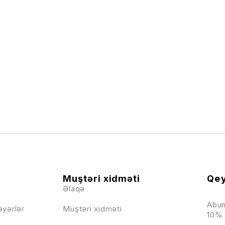
Muştəri xidməti
Qey
Əlaqə
Abun
əyərlər
Müştəri xidməti
10% 