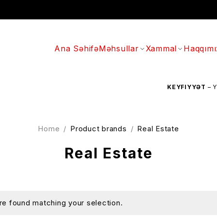
Ana Səhifə
Məhsullar
Xammal
Haqqımı
KEYFIYYƏT
– YÜKS
Home
/
Product brands
/
Real Estate
Real Estate
e found matching your selection.