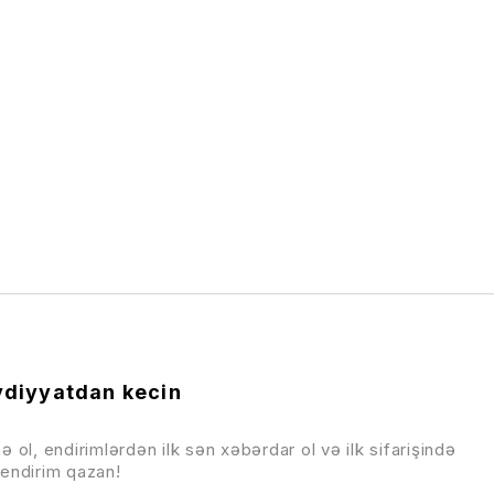
diyyatdan kecin
ə ol, endirimlərdən ilk sən xəbərdar ol və ilk sifarişində
endirim qazan!