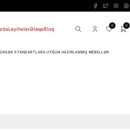
0
0
zda
Layihələr
Əlaqə
Bloq
ƏK STANDARTLARA UYĞUN HAZIRLANMIŞ MEBELLƏR.