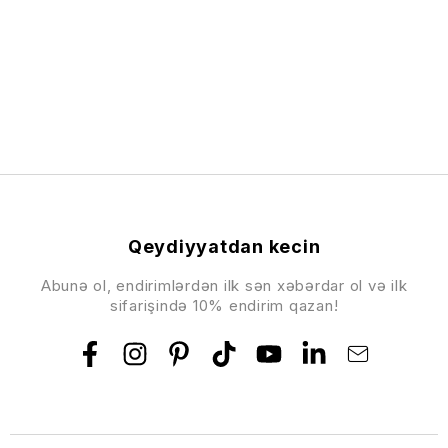
Qeydiyyatdan kecin
Abunə ol, endirimlərdən ilk sən xəbərdar ol və ilk
sifarişində 10% endirim qazan!