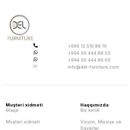
+994 12 510 86 10
+994 50 444 86 03
+994 50 444 86 00
info@del-furniture.com
Muştəri xidməti
Haqqımızda
Əlaqə
Biz kimik
Müştəri xidməti
Vizyon, Missiya və
Dəyərlər