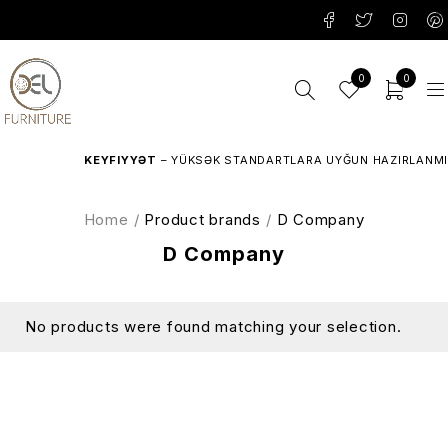
0
0
KEYFIYYƏT
– YÜKSƏK STANDARTLARA UYĞUN HAZIRLANMIŞ
Home
/
Product brands
/
D Company
D Company
No products were found matching your selection.