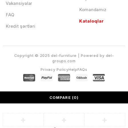
Vakansiyalar
Komandamız
FAQ
Kataloqlar
Kredit şərtləri
Copyright © 2025 del-furniture | Powered by del-
groups.com
Privacy Policy
Help
FAQs
COMPARE
(0)