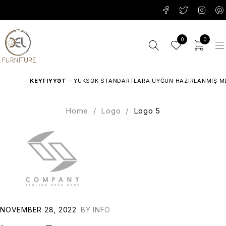
0
0
KEYFIYYƏT
– YÜKSƏK STANDARTLARA UYĞUN HAZIRLANMIŞ MEB
Home
/
Logo
/
Logo 5
NOVEMBER 28, 2022
BY
INFO