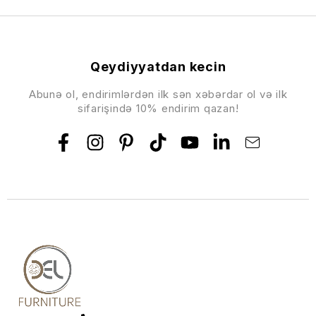
Qeydiyyatdan kecin
Abunə ol, endirimlərdən ilk sən xəbərdar ol və ilk
sifarişində 10% endirim qazan!