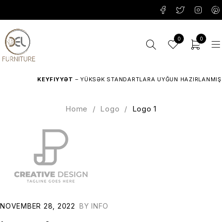
0
0
KEYFIYYƏT
– YÜKSƏK STANDARTLARA UYĞUN HAZIRLANMIŞ M
Home
/
Logo
/
Logo 1
NOVEMBER 28, 2022
BY
INFO