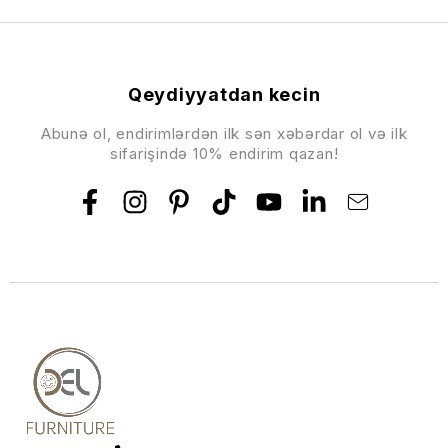
Qeydiyyatdan kecin
Abunə ol, endirimlərdən ilk sən xəbərdar ol və ilk
sifarişində 10% endirim qazan!